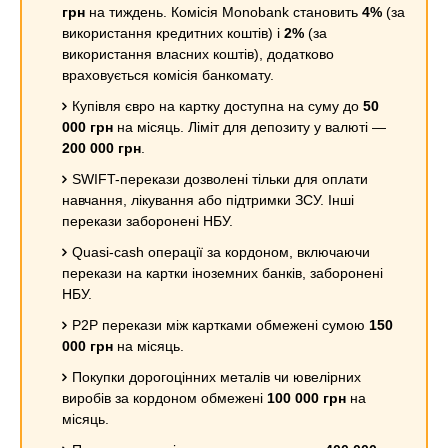
грн
на тиждень. Комісія Monobank становить
4%
(за
використання кредитних коштів) і
2%
(за
використання власних коштів), додатково
враховується комісія банкомату.
Купівля євро на картку доступна на суму до
50
000 грн
на місяць. Ліміт для депозиту у валюті —
200 000 грн
.
SWIFT-перекази дозволені тільки для оплати
навчання, лікування або підтримки ЗСУ. Інші
перекази заборонені НБУ.
Quasi-cash операції за кордоном, включаючи
перекази на картки іноземних банків, заборонені
НБУ.
P2P перекази між картками обмежені сумою
150
000 грн
на місяць.
Покупки дорогоцінних металів чи ювелірних
виробів за кордоном обмежені
100 000 грн
на
місяць.