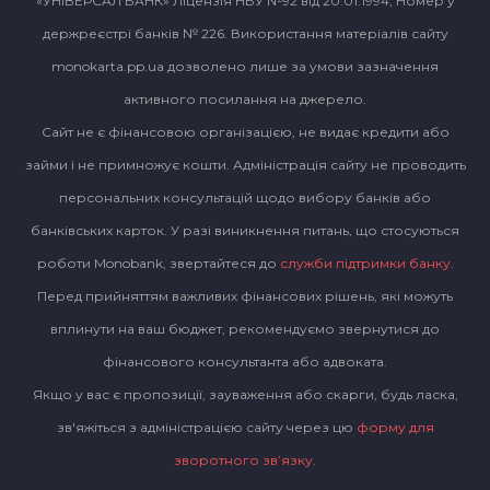
«УНІВЕРСАЛ БАНК» Ліцензія НБУ №92 від 20.01.1994, Номер у
держреєстрі банків № 226. Використання матеріалів сайту
monokarta.pp.ua дозволено лише за умови зазначення
активного посилання на джерело.
Сайт не є фінансовою організацією, не видає кредити або
займи і не примножує кошти. Адміністрація сайту не проводить
персональних консультацій щодо вибору банків або
банківських карток. У разі виникнення питань, що стосуються
роботи Monobank, звертайтеся до
служби підтримки банку
.
Перед прийняттям важливих фінансових рішень, які можуть
вплинути на ваш бюджет, рекомендуємо звернутися до
фінансового консультанта або адвоката.
Якщо у вас є пропозиції, зауваження або скарги, будь ласка,
зв'яжіться з адміністрацією сайту через цю
форму для
зворотного зв’язку
.