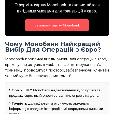
Оформіть картку Monobank та скористайтеся
вигідними умовами для транзакцій у євро.
Замовити картку Monobank
Чому Монобанк Найкращий
Вибір Для Операцій з Євро?
Monobank пропонує вигідні умови для операцій з євро,
враховуючи актуальні міжбанківські котирування. Усі
транзакції проводяться прозоро, забезпечуючи клієнтам
чесний курс без прихованих комісій.
Обмін EUR:
Monobank надає вигідний курс купівлі та
продажу євро, який оновлюється кілька разів на день.
Точність даних:
клієнти отримують актуальну
інформацію завдяки інтеграції з міжнародними ринками