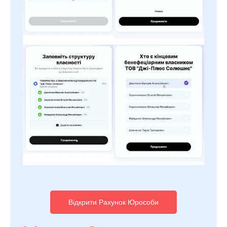
Відкрити Рахунок Юрособи