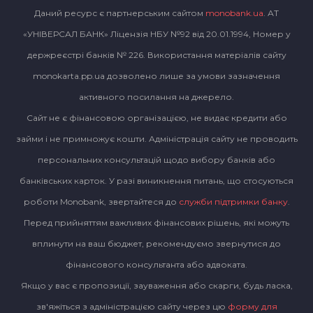
Даний ресурс є партнерським сайтом
monobank.ua
. АТ
«УНІВЕРСАЛ БАНК» Ліцензія НБУ №92 від 20.01.1994, Номер у
держреєстрі банків № 226. Використання матеріалів сайту
monokarta.pp.ua дозволено лише за умови зазначення
активного посилання на джерело.
Сайт не є фінансовою організацією, не видає кредити або
займи і не примножує кошти. Адміністрація сайту не проводить
персональних консультацій щодо вибору банків або
банківських карток. У разі виникнення питань, що стосуються
роботи Monobank, звертайтеся до
служби підтримки банку
.
Перед прийняттям важливих фінансових рішень, які можуть
вплинути на ваш бюджет, рекомендуємо звернутися до
фінансового консультанта або адвоката.
Якщо у вас є пропозиції, зауваження або скарги, будь ласка,
зв'яжіться з адміністрацією сайту через цю
форму для