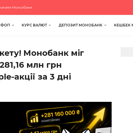
качати Монобанк
 ФОП
КУРС ВАЛЮТ
ДЕПОЗИТ МОНОБАНК
КЕШБЕК
ету! Монобанк міг
81,16 млн грн
le-акції за 3 дні