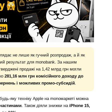
глядає не лише як гучний розпродаж, а й як
вий результат для monobank. За нашим
верджені продажі на 1,42 млрд грн могли
ко
281,16 млн грн комісійного доходу до
овернень і можливих промо-субсидій
.
 будь-яку техніку Apple на monoмаркеті можна
 частинами
. Також діяли знижки на
iPhone 15,