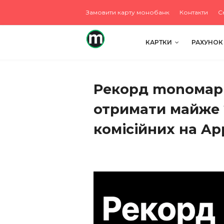
Замовити карту монобанк
Контакти
С
КАРТКИ
РАХУНОК
Рекорд monoмарк
отримати майже 2
комісійних на App