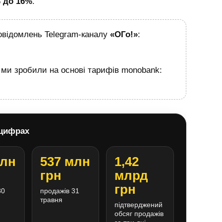
 до 16%
.
повідомлень Telegram-каналу
«ОГо!»
:
ми зробили на основі тарифів monobank:
 цифрах
млн
537 млн
1,42
грн
млрд
грн
30
продажів 31
травня
підтверджений
обсяг продажів