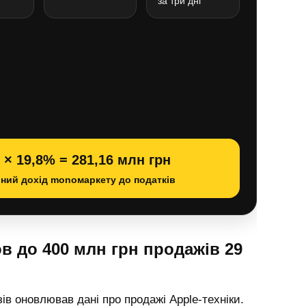
за три дні
 × 19,8% = 281,16 млн грн
йний дохід monoмаркету до податків
в до 400 млн грн продажів 29
зів оновлював дані про продажі Apple-техніки.