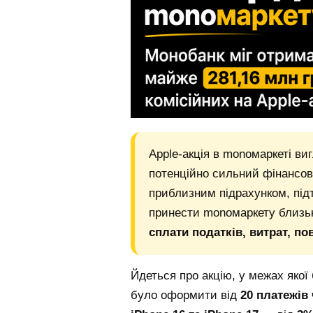
Apple-акція в monoмаркеті ви
потенційно сильний фінансо
приблизним підрахунком, підт
принести monoмаркету близь
сплати податків, витрат, п
Йдеться про акцію, у межах якої
було оформити від
20 платежів