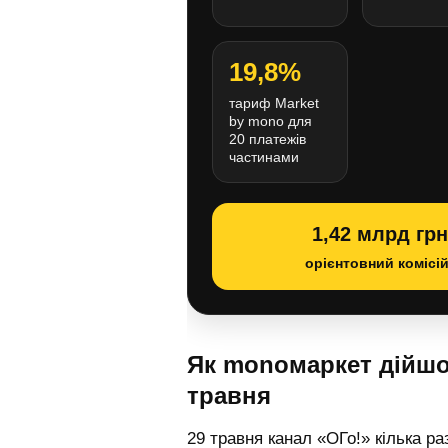
19,8%
тариф Market
by mono для
20 платежів
частинами
1,42 млрд грн
орієнтовний комісі
Як monoмаркет дійшо
травня
29 травня канал «ОГо!» кілька ра