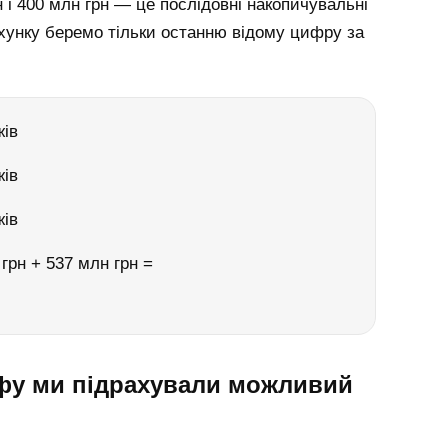
н і 400 млн грн — це послідовні накопичувальні
ахунку беремо тільки останню відому цифру за
жів
жів
жів
грн + 537 млн грн =
ифу ми підрахували можливий